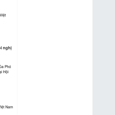
Việt
i nghị
của Phó
i Hội
Việt Nam