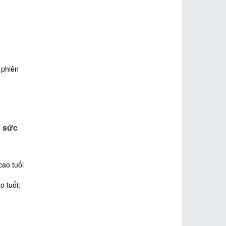
 phiên
c sức
cao tuổi
o tuổi;