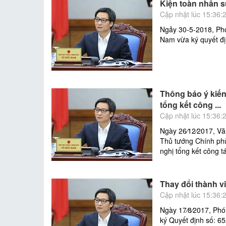
Kiện toàn nhân s
Cập nhật lúc 15:36:
Ngảy 30-5-2018, Ph
Nam vừa ký quyết đị
Thông báo ý kiến
tổng kết công ...
Cập nhật lúc 15:36:
Ngày 26⁄12⁄2017, Vă
Thủ tướng Chính phủ
nghị tổng kết công 
Thay đổi thành v
Cập nhật lúc 15:36:
Ngày 17⁄8⁄2017, Phó
ký Quyết định số: 6