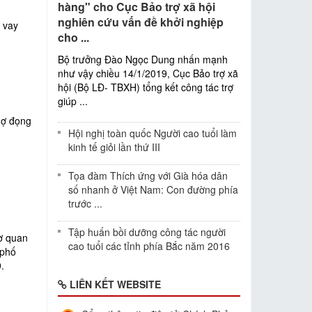
hàng" cho Cục Bảo trợ xã hội
nghiên cứu vấn đề khởi nghiệp
 vay
cho ...
Bộ trưởng Đào Ngọc Dung nhấn mạnh
như vậy chiều 14/1/2019, Cục Bảo trợ xã
hội (Bộ LĐ- TBXH) tổng kết công tác trợ
giúp ...
nợ đọng
Hội nghị toàn quốc Người cao tuổi làm
kinh tế giỏi lần thứ III
Tọa đàm Thích ứng với Già hóa dân
số nhanh ở Việt Nam: Con đường phía
trước ...
Tập huấn bồi dưỡng công tác người
cơ quan
cao tuổi các tỉnh phía Bắc năm 2016
 phố
.
LIÊN KẾT WEBSITE