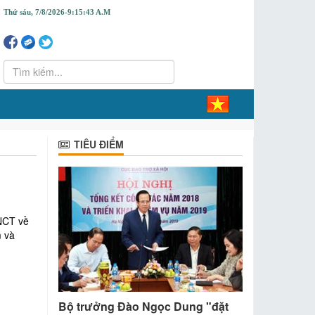
Thứ sáu, 7/8/2026-
9:15:43 A.M
TIÊU ĐIỂM
NCT về
m và
Bộ trưởng Đào Ngọc Dung "đặt