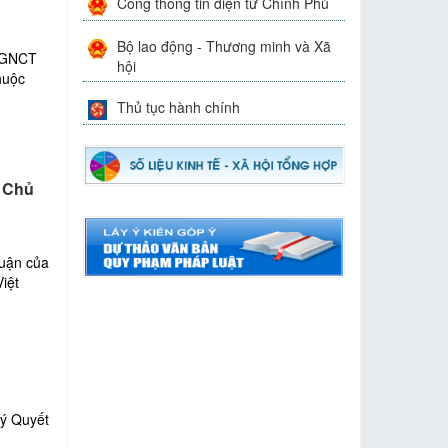
Cổng thông tin điện tử Chính Phủ
Bộ lao động - Thương minh và Xã
BQGNCT
hội
huộc
Thủ tục hành chính
, Chủ
luận của
iệt
ký Quyết